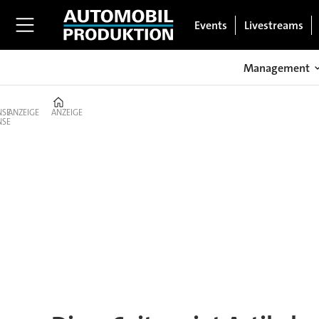
Events
Livestreams
Management
Home
ANZEIGE
ANZEIGE
Tag:
global
software
house