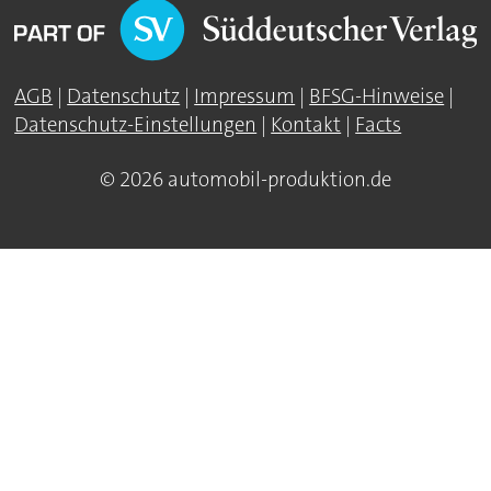
AGB
|
Datenschutz
|
Impressum
|
BFSG-Hinweise
|
Datenschutz-Einstellungen
|
Kontakt
|
Facts
© 2026 automobil-produktion.de