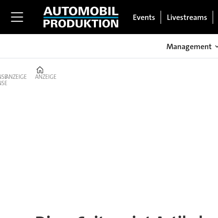
Events
Livestreams
Management
Home
ANZEIGE
ANZEIGE
Tag:
jörn
hasenfuß