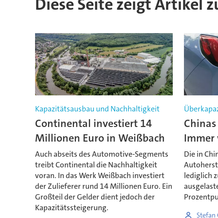
Diese Seite zeigt Artikel 
Kapazitätsausbau und Nachhaltigkeit
Überkapaz
Continental investiert 14
Chinas
Millionen Euro in Weißbach
Immer 
Auch abseits des Automotive-Segments
Die in Ch
treibt Continental die Nachhaltigkeit
Autoherste
voran. In das Werk Weißbach investiert
lediglich 
der Zulieferer rund 14 Millionen Euro. Ein
ausgelast
Großteil der Gelder dient jedoch der
Prozentpu
Kapazitätssteigerung.
Stefan