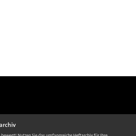
archiv
e bewegt! Nutzen Sie das umfangreiche Heftarchiv für Ihre