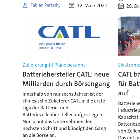
12. März 2021
Fabian Pertschy
28. O
Zulieferer gibt Pläne bekannt
Elektromo
Batteriehersteller CATL: neue
CATL b
Milliarden durch Börsengang
für Bat
auf
Innerhalb von nur sechs Jahren ist der
chinesische Zulieferer CATL in die erste
Batteriehe
Liga der Batterie- und
Industriep
Batteriezellenhersteller aufgestiegen.
Kapazität 
Nun plant das Unternehmen den
Batteriezel
nächsten Schritt und kündigt den Gang
von Zelle
an die Börse an.
Das entsp