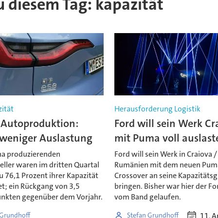
zu diesem Tag: kapazität
ität
Herausforderung Logistik
 Autoproduktion:
Ford will sein Werk Cr
weniger Auslastung
mit Puma voll auslast
ina produzierenden
Ford will sein Werk in Craiova /
ller waren im dritten Quartal
Rumänien mit dem neuen Pum
zu 76,1 Prozent ihrer Kapazität
Crossover an seine Kapazitäts
et; ein Rückgang von 3,5
bringen. Bisher war hier der F
nkten gegenüber dem Vorjahr.
vom Band gelaufen.
11. A
 Grundhoff
Stefan Grundhoff