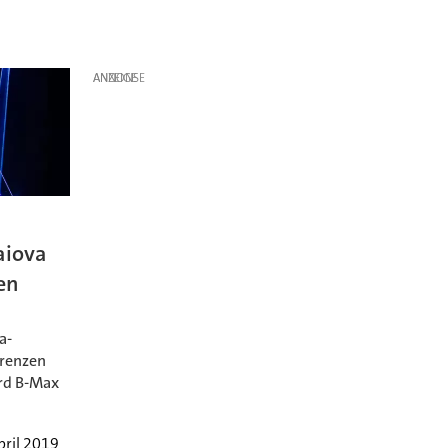
ANZEIGE
aiova
en
a-
grenzen
ord B-Max
pril 2019