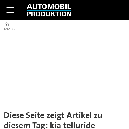
Home
ANZEIGE
ANZEIGE
Tag:
kia
telluride
Diese Seite zeigt Artikel zu
diesem Tag: kia telluride