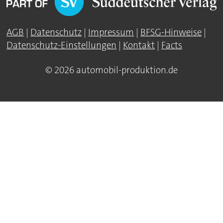
AGB
|
Datenschutz
|
Impressum
|
BFSG-Hinweise
|
Datenschutz-Einstellungen
|
Kontakt
|
Facts
© 2026 automobil-produktion.de