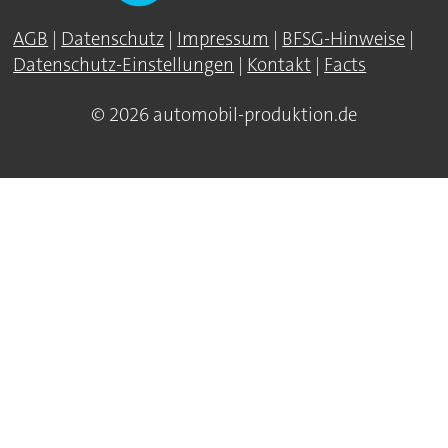
AGB
|
Datenschutz
|
Impressum
|
BFSG-Hinweise
|
Datenschutz-Einstellungen
|
Kontakt
|
Facts
© 2026 automobil-produktion.de