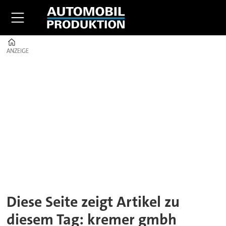
Home
ANZEIGE
ANZEIGE
Tag:
kremer
gmbh
Diese Seite zeigt Artikel zu
diesem Tag: kremer gmbh