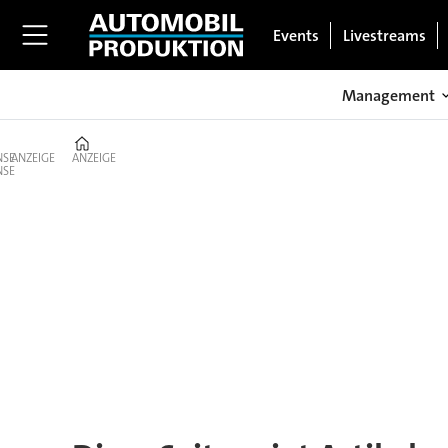
Events
Livestreams
Management
Home
ANZEIGE
ANZEIGE
Tag:
letzte
meile