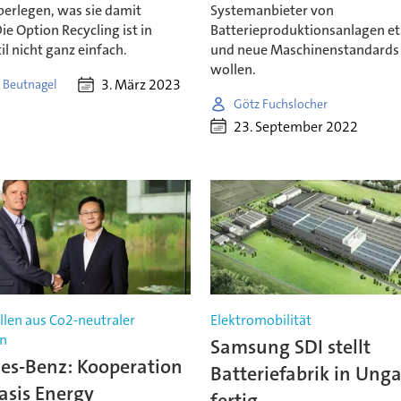
erlegen, was sie damit
Systemanbieter von
e Option Recycling ist in
Batterieproduktionsanlagen et
l nicht ganz einfach.
und neue Maschinenstandards
wollen.
3. März 2023
 Beutnagel
Götz Fuchslocher
23. September 2022
llen aus Co2-neutraler
Elektromobilität
n
Samsung SDI stellt
es-Benz: Kooperation
Batteriefabrik in Ung
asis Energy
fertig