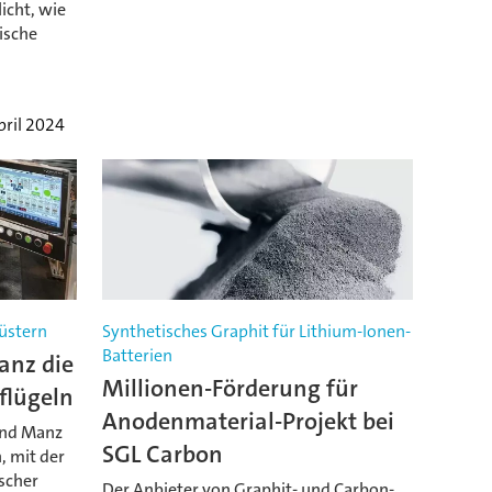
icht, wie
sische
u
pril 2024
rüstern
Synthetisches Graphit für Lithium-Ionen-
Batterien
anz die
Millionen-Förderung für
flügeln
Anodenmaterial-Projekt bei
und Manz
SGL Carbon
, mit der
scher
Der Anbieter von Graphit- und Carbon-