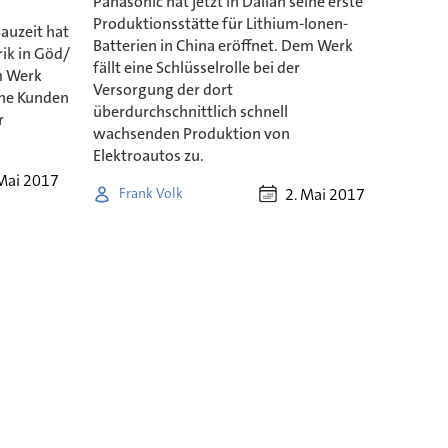
Panasonic hat jetzt in Dalian seine erste
Produktionsstätte für Lithium-Ionen-
auzeit hat
Batterien in China eröffnet. Dem Werk
ik in Göd/
fällt eine Schlüsselrolle bei der
m Werk
Versorgung der dort
che Kunden
überdurchschnittlich schnell
r
wachsenden Produktion von
Elektroautos zu.
Mai 2017
2. Mai 2017
Frank Volk