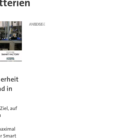
tterien
ANZEIGE
herheit
d in
Ziel, auf
u
maximal
er Smart