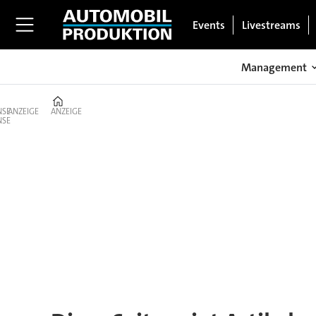
Events
Livestreams
Management
Home
ANZEIGE
ANZEIGE
Tag:
lithium-
ionen-
batterien