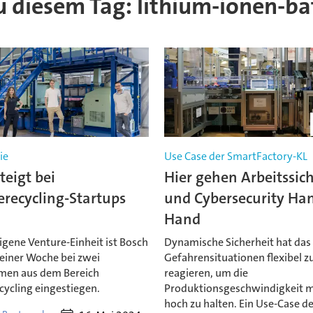
zu diesem Tag: lithium-ionen-ba
ie
Use Case der SmartFactory-KL
teigt bei
Hier gehen Arbeitssic
erecycling-Startups
und Cybersecurity Han
Hand
igene Venture-Einheit ist Bosch
Dynamische Sicherheit hat das 
 einer Woche bei zwei
Gefahrensituationen flexibel z
men aus dem Bereich
reagieren, um die
cycling eingestiegen.
Produktionsgeschwindigkeit 
hoch zu halten. Ein Use-Case d