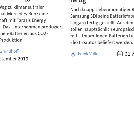
eg zu klimaneutraler
Nach knapp siebenmonatiger B
 hat Mercedes-Benz eine
Samsung SDI seine Batteriefabr
aft mit Farasis Energy
Ungarn fertig gestellt. Aus de
t. Das Unternehmen produziert
sollen hauptsächlich europäis
onen-Batterien aus CO2-
mit Lithium-Ionen-Batterien fü
 Produktion.
Elektroautos beliefert werden.
 Grundhoff
31. 
Frank Volk
eptember 2019