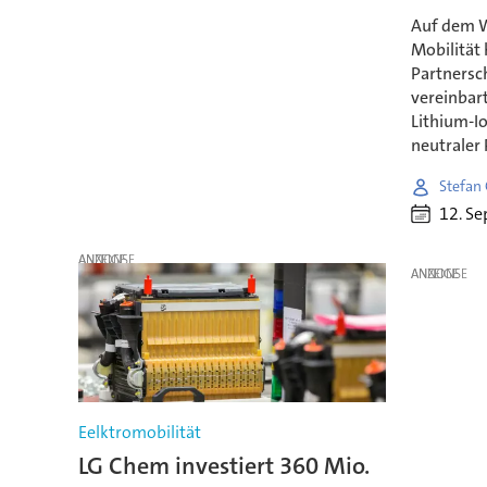
Auf dem W
Mobilität
Partnersch
vereinbar
Lithium-I
neutraler
Stefan
12. S
ANZEIGE
ANZEIGE
Eelktromobilität
LG Chem investiert 360 Mio.