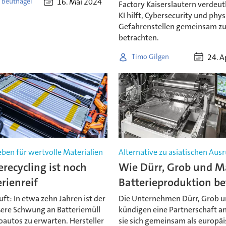
16. Mai 2024
 Beutnagel
Factory Kaiserslautern verdeutl
KI hilft, Cybersecurity und phy
Gefahrenstellen gemeinsam z
betrachten.
24. A
Timo Gilgen
ben für wertvolle Materialien
Alternative zu asiatischen Aus
erecycling ist noch
Wie Dürr, Grob und M
erienreif
Batterieproduktion be
äuft: In etwa zehn Jahren ist der
Die Unternehmen Dürr, Grob 
ßere Schwung an Batteriemüll
kündigen eine Partnerschaft an
oautos zu erwarten. Hersteller
sie sich gemeinsam als europäi