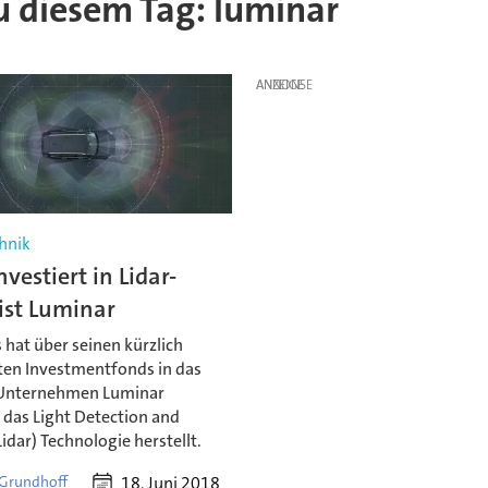
zu diesem Tag: luminar
ANZEIGE
hnik
nvestiert in Lidar-
ist Luminar
 hat über seinen kürzlich
en Investmentfonds in das
-Unternehmen Luminar
, das Light Detection and
idar) Technologie herstellt.
18. Juni 2018
 Grundhoff