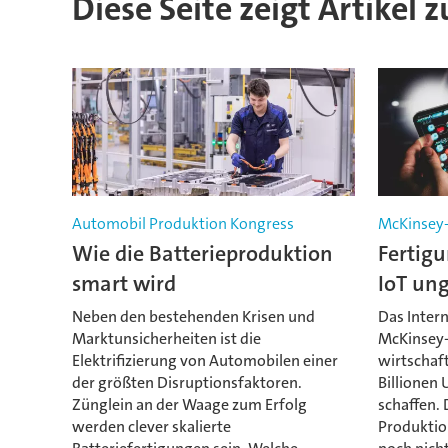
Diese Seite zeigt Artikel
Automobil Produktion Kongress
McKinsey-
Wie die Batterieproduktion
Fertigu
smart wird
IoT un
Neben den bestehenden Krisen und
Das Intern
Marktunsicherheiten ist die
McKinsey-
Elektrifizierung von Automobilen einer
wirtschaf
der größten Disruptionsfaktoren.
Billionen 
Zünglein an der Waage zum Erfolg
schaffen. 
werden clever skalierte
Produktion