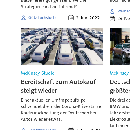
Batteriefertigungen sein. Welche
noch nicht
Strategien sind zielführend?
Werner
2. Juni 2022
Götz Fuchslocher
23. N
McKinsey-Studie
McKinsey-
Bereitschaft zum Autokauf
Deutsc
steigt wieder
größter
Einer aktuellen Umfrage zufolge
Die drei 
schwindet die in der Corona-Krise starke
BMW und 
Kaufzurückhaltung der Deutschen bei
Jahr erstm
Autos wieder etwas.
Elektroau
laut einer