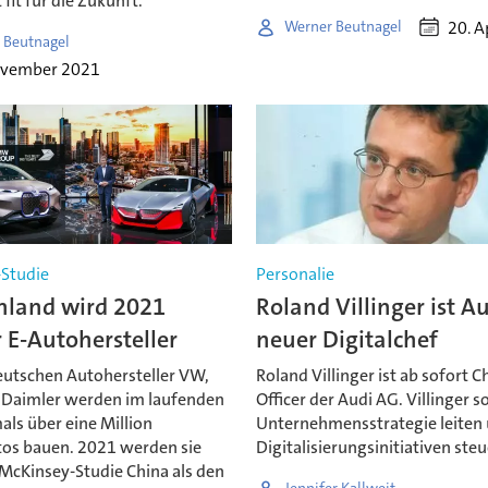
 fit für die Zukunft.
20. A
Werner Beutnagel
 Beutnagel
ovember 2021
Studie
Personalie
hland wird 2021
Roland Villinger ist A
 E-Autohersteller
neuer Digitalchef
deutschen Autohersteller VW,
Roland Villinger ist ab sofort Ch
Daimler werden im laufenden
Officer der Audi AG. Villinger so
als über eine Million
Unternehmensstrategie leiten 
tos bauen. 2021 werden sie
Digitalisierungsinitiativen steu
 McKinsey-Studie China als den