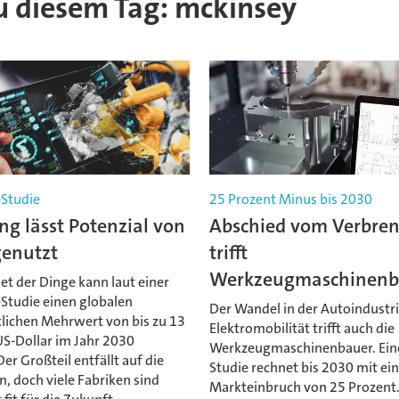
 zu diesem Tag: mckinsey
Studie
25 Prozent Minus bis 2030
ng lässt Potenzial von
Abschied vom Verbre
genutzt
trifft
Werkzeugmaschinenb
et der Dinge kann laut einer
Studie einen globalen
Der Wandel in der Autoindustri
tlichen Mehrwert von bis zu 13
Elektromobilität trifft auch die
US-Dollar im Jahr 2030
Werkzeugmaschinenbauer. Eine
Der Großteil entfällt auf die
Studie rechnet bis 2030 mit e
, doch viele Fabriken sind
Markteinbruch von 25 Prozent