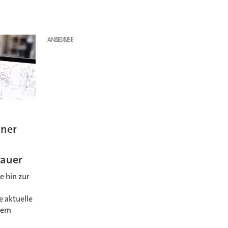
ANZEIGE
nner
auer
e hin zur
 aktuelle
inem
.