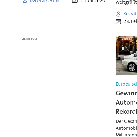
2. Juni 2020
Roswitha Maier
weltgrößt
Roswit
28. Fe
ANZEIGE
Europäisch
Gewinn
Automo
Rekord
Der Gesam
Automobil
Milliarden