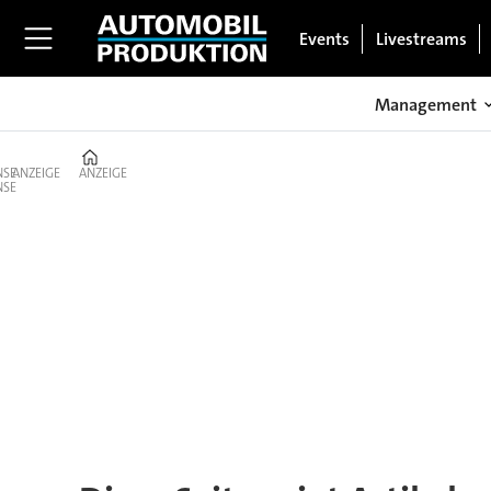
Events
Livestreams
Management
Home
ANZEIGE
ANZEIGE
Tag:
mckinsey