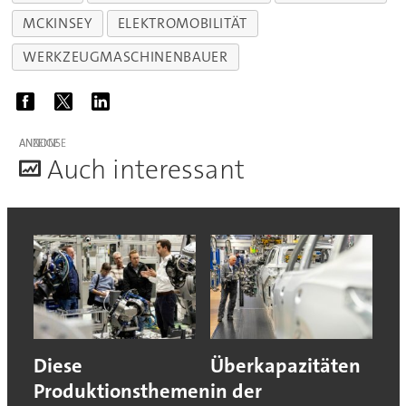
MCKINSEY
ELEKTROMOBILITÄT
WERKZEUGMASCHINENBAUER
ANZEIGE
A
uch interessant
Diese
Überkapazitäten
Produktionsthemen
in der