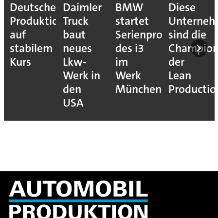
Deutsche
Daimler
BMW
Diese
Produktion
Truck
startet
Unterne
auf
baut
Serienproduktion
sind die
stabilem
neues
des i3
Champion
Kurs
Lkw-
im
der
Werk in
Werk
Lean
den
München
Productio
USA