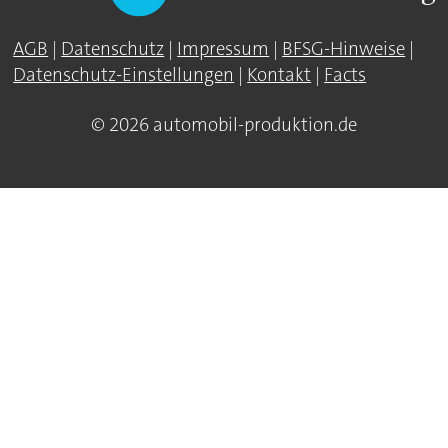
AGB
|
Datenschutz
|
Impressum
|
BFSG-Hinweise
|
Datenschutz-Einstellungen
|
Kontakt
|
Facts
© 2026 automobil-produktion.de