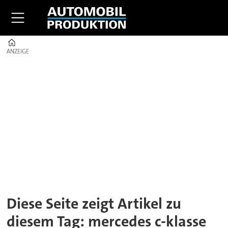
Home
ANZEIGE
ANZEIGE
Tag:
mercedes
c-
klasse
Diese Seite zeigt Artikel zu
diesem Tag: mercedes c-klasse