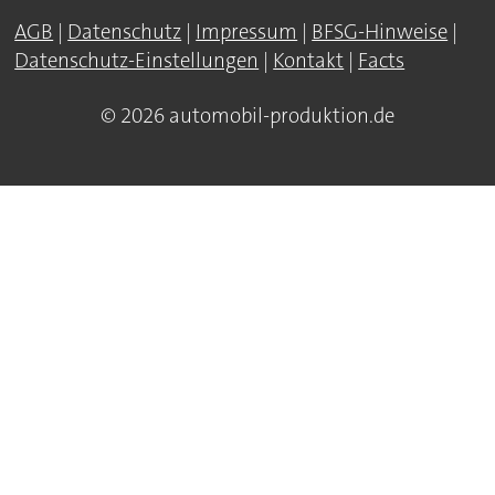
AGB
|
Datenschutz
|
Impressum
|
BFSG-Hinweise
|
Datenschutz-Einstellungen
|
Kontakt
|
Facts
© 2026 automobil-produktion.de