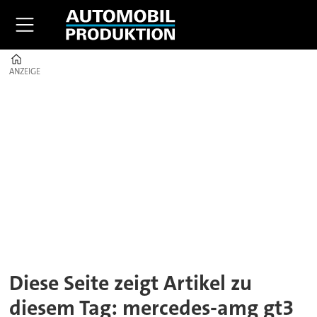
Home
ANZEIGE
ANZEIGE
Tag:
mercedes-
amg
gt3
Diese Seite zeigt Artikel zu
diesem Tag: mercedes-amg gt3