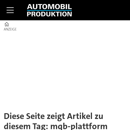
Home
ANZEIGE
ANZEIGE
Tag:
mqb-
plattform
Diese Seite zeigt Artikel zu
diesem Tag: mqb-plattform