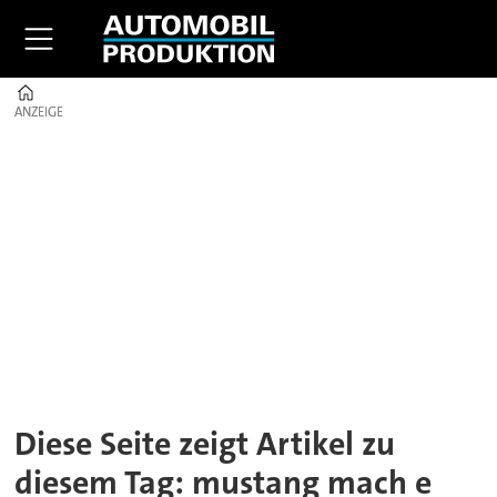
Home
ANZEIGE
ANZEIGE
Tag:
mustang
mach
e
Diese Seite zeigt Artikel zu
diesem Tag: mustang mach e