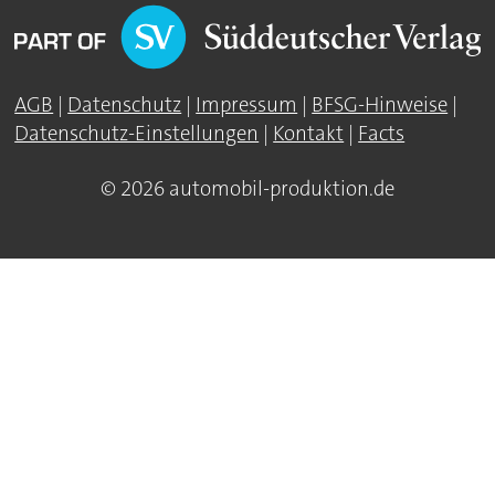
AGB
|
Datenschutz
|
Impressum
|
BFSG-Hinweise
|
Datenschutz-Einstellungen
|
Kontakt
|
Facts
© 2026 automobil-produktion.de