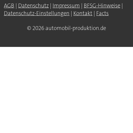
AGB
|
Datenschutz
|
Impressum
|
BFSG-Hinweise
|
Datenschutz-Einstellungen
|
Kontakt
|
Facts
© 2026 automobil-produktion.de