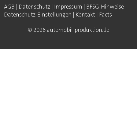
AGB
|
Datenschutz
|
Impressum
|
BFSG-Hinweise
|
Datenschutz-Einstellungen
|
Kontakt
|
Facts
© 2026 automobil-produktion.de