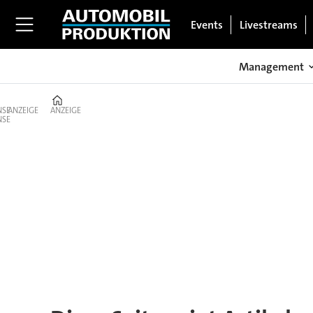
Events
Livestreams
Management
Home
ANZEIGE
ANZEIGE
Tag:
rauno
aaltonen