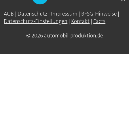
AGB
|
Datenschutz
|
Impressum
|
BFSG-Hinweise
|
Datenschutz-Einstellungen
|
Kontakt
|
Facts
© 2026 automobil-produktion.de