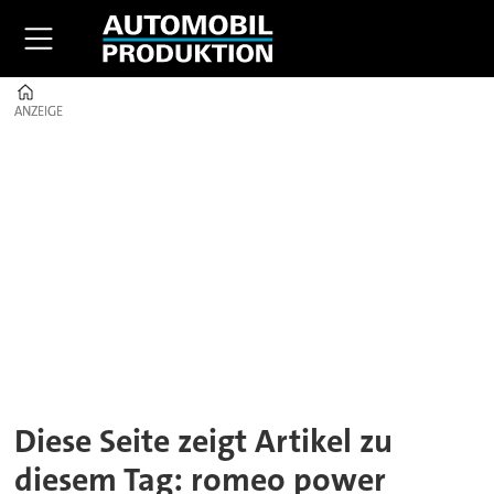
Home
ANZEIGE
ANZEIGE
Tag:
romeo
power
technology
Diese Seite zeigt Artikel zu
diesem Tag: romeo power