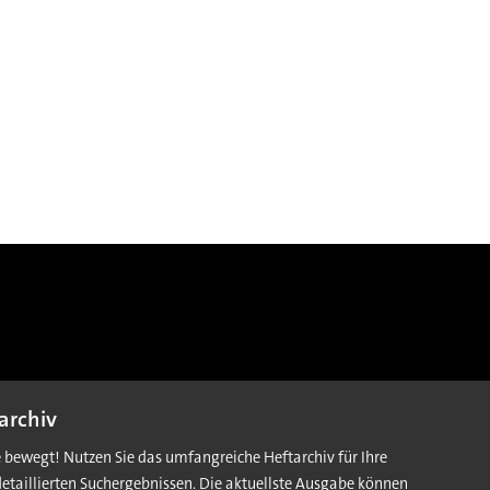
archiv
e bewegt! Nutzen Sie das umfangreiche Heftarchiv für Ihre
detaillierten Suchergebnissen. Die aktuellste Ausgabe können