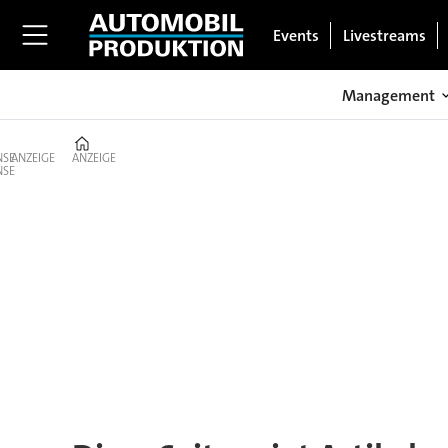
Events
Livestreams
Management
Home
ANZEIGE
ANZEIGE
Tag:
sony
semiconductor
solutions