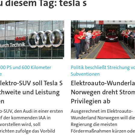
u diesem Tag: tesla s
500 PS und 600 Kilometer
Politik beschließt Streichung v
e
Subventionen
lektro-SUV soll Tesla S
Elektroauto-Wunderl
chweite und Leistung
Norwegen dreht Stro
en
Privilegien ab
o-SUV, den Audi in einer ersten
Ausgerechnet im Elektroauto-
uf der kommenden IAA in
Wunderland Norwegen will di
vorstellen wird, soll
Regierung die meisten
ichten zufolge das Vorbild
Fördermaßnahmen kürzen ode