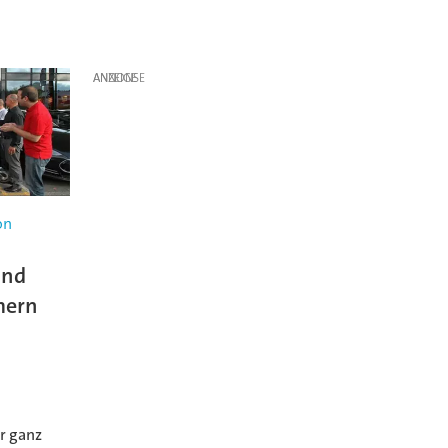
ANZEIGE
on
and
mern
e
r ganz