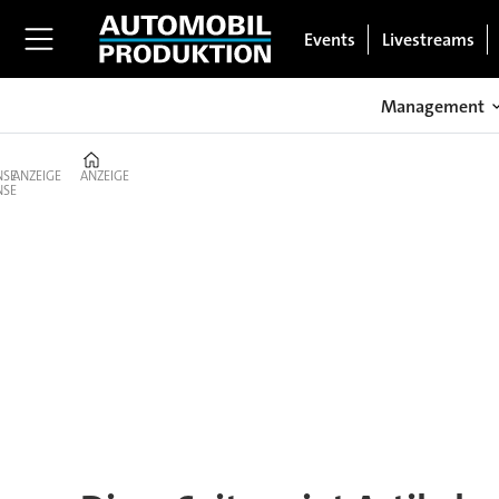
Events
Livestreams
Management
Home
ANZEIGE
ANZEIGE
Tag:
tesla
s