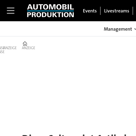
Events
Livestreams
Management
Home
ANZEIGE
ANZEIGE
Tag:
teststrecke