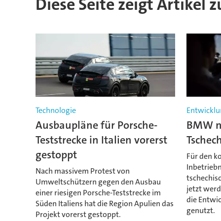
Diese Seite zeigt Artikel 
Technologie
Entwicklu
Ausbaupläne für Porsche-
BMW ni
Teststrecke in Italien vorerst
Tschech
gestoppt
Für den k
Inbetrieb
Nach massivem Protest von
tschechisc
Umweltschützern gegen den Ausbau
jetzt wer
einer riesigen Porsche-Teststrecke im
die Entwi
Süden Italiens hat die Region Apulien das
genutzt.
Projekt vorerst gestoppt.