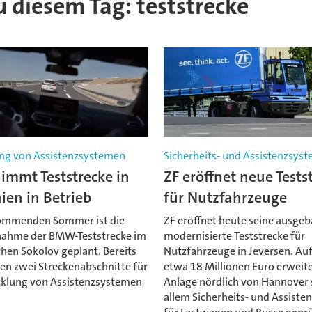
zu diesem Tag: teststrecke
ng von Assistenzsystemen
Sicherheits- und Assistenzsys
mmt Teststrecke in
ZF eröffnet neue Tests
ien in Betrieb
für Nutzfahrzeuge
ommenden Sommer ist die
ZF eröffnet heute seine ausge
nahme der BMW-Teststrecke im
modernisierte Teststrecke für
hen Sokolov geplant. Bereits
Nutzfahrzeuge in Jeversen. Auf
den zwei Streckenabschnitte für
etwa 18 Millionen Euro erweit
cklung von Assistenzsystemen
Anlage nördlich von Hannover 
allem Sicherheits- und Assist