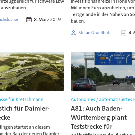
hrzeugbereich für schwere Lkw
Investitionsanreize in Höhe vo
 auszubauen.
Millionen Euro anzubieten, um
Testgelände in der Nähe von S
8. März 2019
uchslocher
bauen.
4.
Stefan Grundhoff
asse für Kretschmann
Autonomes / automatisiertes 
tich für Daimler-
A81: Auch Baden-
ecke
Württemberg plant
Teststrecke für
ingen startet an diesem
g der Bau der neuen Daimler-