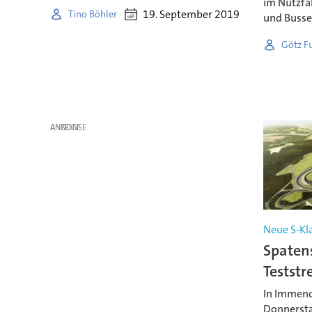
im Nutzfa
19. September 2019
Tino Böhler
und Busse
Götz F
ANZEIGE
Neue S-Kl
Spatens
Teststr
In Immend
Donnersta