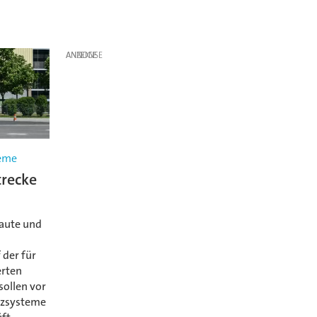
ANZEIGE
teme
trecke
baute und
 der für
erten
sollen vor
enzsysteme