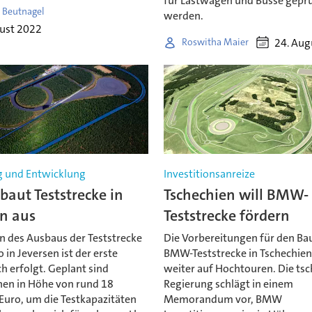
für Lastwagen und Busse gepr
 Beutnagel
werden.
gust 2022
24. Aug
Roswitha Maier
 und Entwicklung
Investitionsanreize
aut Teststrecke in
Tschechien will BMW-
en aus
Teststrecke fördern
 des Ausbaus der Teststrecke
Die Vorbereitungen für den Bau
in Jeversen ist der erste
BMW-Teststrecke in Tschechien
h erfolgt. Geplant sind
weiter auf Hochtouren. Die ts
onen in Höhe von rund 18
Regierung schlägt in einem
Euro, um die Testkapazitäten
Memorandum vor, BMW