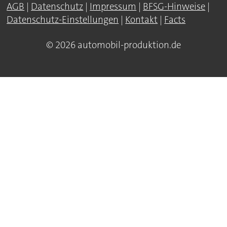
AGB
|
Datenschutz
|
Impressum
|
BFSG-Hinweise
|
Datenschutz-Einstellungen
|
Kontakt
|
Facts
© 2026 automobil-produktion.de