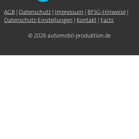
AGB
|
Datenschutz
|
Impressum
|
BFSG-Hinweise
|
Datenschutz-Einstellungen
|
Kontakt
|
Facts
© 2026 automobil-produktion.de