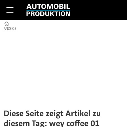
Home
ANZEIGE
ANZEIGE
Tag:
wey
coffee
01
Diese Seite zeigt Artikel zu
diesem Tag: wey coffee 01