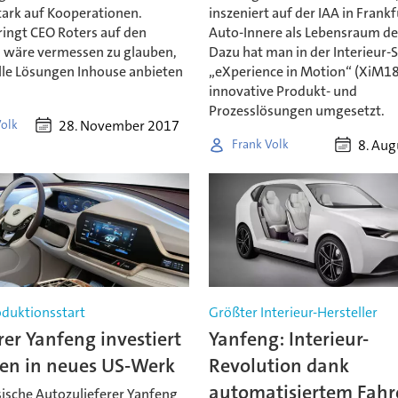
tark auf Kooperationen.
inszeniert auf der IAA in Frankf
ingt CEO Roters auf den
Auto-Innere als Lebensraum de
s wäre vermessen zu glauben,
Dazu hat man in der Interieur-
alle Lösungen Inhouse anbieten
„eXperience in Motion“ (XiM18
innovative Produkt- und
Prozesslösungen umgesetzt.
28. November 2017
Volk
8. Aug
Frank Volk
duktionsstart
Größter Interieur-Hersteller
rer Yanfeng investiert
Yanfeng: Interieur-
nen in neues US-Werk
Revolution dank
automatisiertem Fahr
sische Autozulieferer Yanfeng