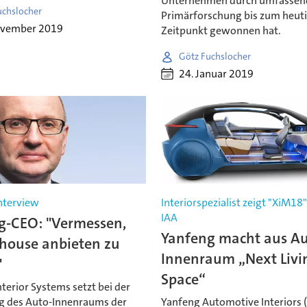
Unternehmen durch umfassen
uchslocher
Primärforschung bis zum heut
ovember 2019
Zeitpunkt gewonnen hat.
Götz Fuchslocher
24. Januar 2019
Interview
Interiorspezialist zeigt "XiM18"
IAA
g-CEO: "Vermessen,
Yanfeng macht aus Au
nhouse anbieten zu
Innenraum „Next Livi
"
Space“
terior Systems setzt bei der
g des Auto-Innenraums der
Yanfeng Automotive Interiors (