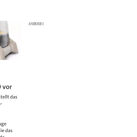
ANZEIGE
 vor
tellt das
-
uge
die das