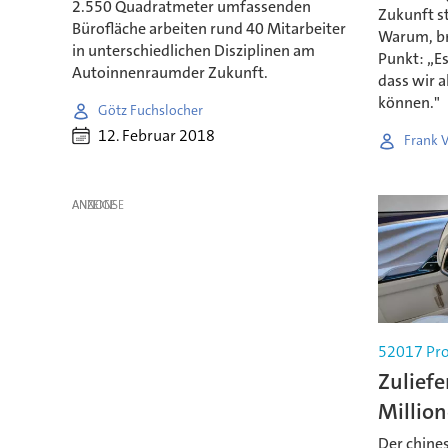
2.550 Quadratmeter umfassenden
Zukunft s
Bürofläche arbeiten rund 40 Mitarbeiter
Warum, br
in unterschiedlichen Disziplinen am
Punkt: „E
Autoinnenraumder Zukunft.
dass wir 
können."
Götz Fuchslocher
12. Februar 2018
Frank 
ANZEIGE
52017 Pro
Zuliefe
Millio
Der chine