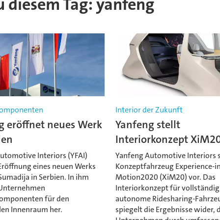
zu diesem Tag: yanfeng
rkomponenten
Interior der Zukunft
g eröffnet neues Werk
Yanfeng stellt
ien
Interiorkonzept XiM20
utomotive Interiors (YFAI)
Yanfeng Automotive Interiors s
 Eröffnung eines neuen Werks
Konzeptfahrzeug Experience-in
Sumadija in Serbien. In ihm
Motion2020 (XiM20) vor. Das
s Unternehmen
Interiorkonzept für vollständig
komponenten für den
autonome Ridesharing-Fahrze
en Innenraum her.
spiegelt die Ergebnisse wider, 