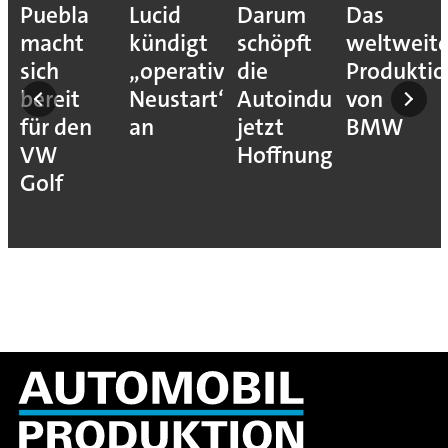
Puebla
Lucid
Darum
Das
ehmen
macht
kündigt
schöpft
weltweit
sich
„operativen
die
Produkti
ons
bereit
Neustart“
Autoindustrie
von
für den
an
jetzt
BMW
VW
Hoffnung
ion
Golf