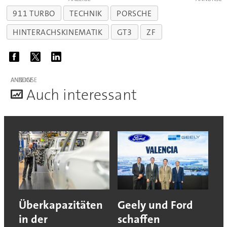
911 TURBO
TECHNIK
PORSCHE
HINTERACHSKINEMATIK
GT3
ZF
ANZEIGE
A
uch interessant
Überkapazitäten
Geely und Ford
in der
schaffen