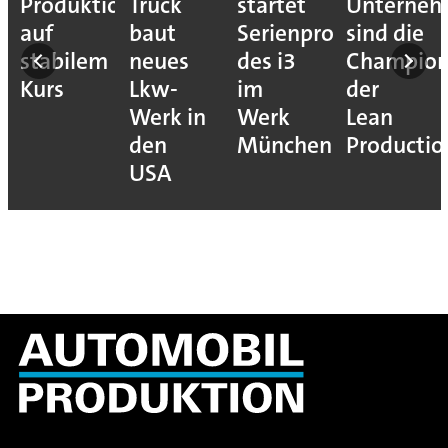
Produktion
Truck
startet
Unterne
auf
baut
Serienproduktion
sind die
stabilem
neues
des i3
Champion
Kurs
Lkw-
im
der
Werk in
Werk
Lean
den
München
Productio
USA