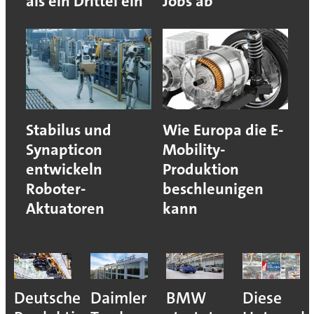
als ein Drittel ein
Jobs ab
Stabilus und
Wie Europa die E-
Synapticon
Mobility-
entwickeln
Produktion
Roboter-
beschleunigen
Aktuatoren
kann
Deutsche
Daimler
BMW
Diese