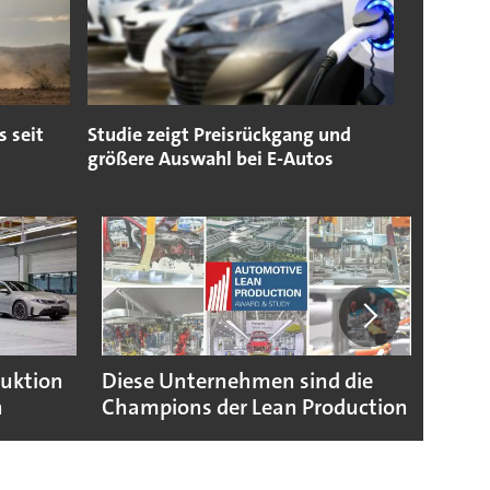
 seit
Studie zeigt Preisrückgang und
größere Auswahl bei E-Autos
duktion
Diese Unternehmen sind die
Puebl
n
Champions der Lean Production
VW G