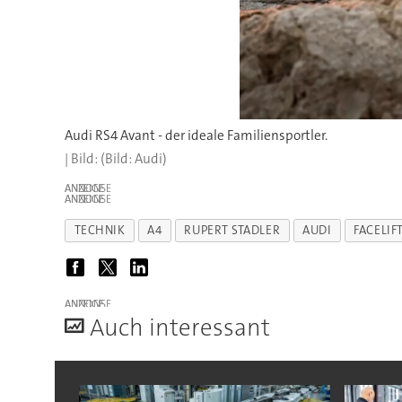
Audi RS4 Avant - der ideale Familiensportler.
(Bild: Audi)
ANZEIGE
ANZEIGE
TECHNIK
A4
RUPERT STADLER
AUDI
FACELIF
ANZEIGE
A
uch interessant