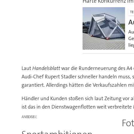
Harte Konkurrenz im
TE
A
Au
Ge
li
Laut
Handelsblatt
war die Runderneuerung des A4 er
Audi-Chef Rupert Stadler schneller handeln muss, s
garantiert. Allerdings hätten die Verkaufszahlen m
Händler und Kunden stoßen sich laut Zeitung vor
ist das in den Dienstwagenflotten weit verbreitete
ANZEIGE
Fo