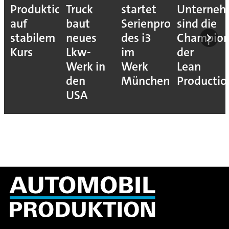
Produktion
Truck
startet
Unterne
auf
baut
Serienproduktion
sind die
stabilem
neues
des i3
Champion
Kurs
Lkw-
im
der
Werk in
Werk
Lean
den
München
Productio
USA