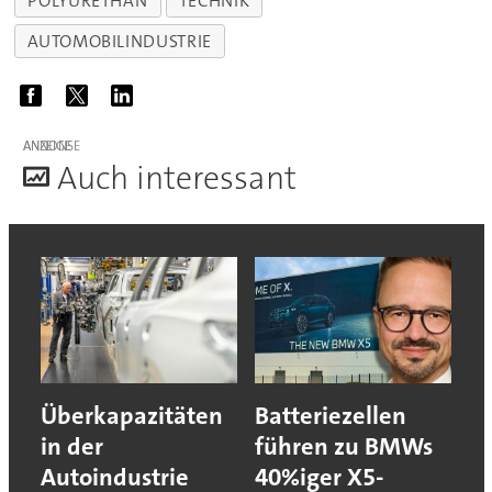
POLYURETHAN
TECHNIK
AUTOMOBILINDUSTRIE
ANZEIGE
A
uch interessant
Überkapazitäten
Batteriezellen
in der
führen zu BMWs
Autoindustrie
40%iger X5-