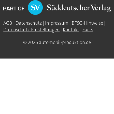
AGB
|
Datenschutz
|
Impressum
|
BFSG-Hinweise
|
Datenschutz-Einstellungen
|
Kontakt
|
Facts
© 2026 automobil-produktion.de