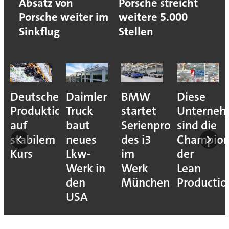
Absatz von
Porsche streicht
Porsche weiter im
weitere 5.000
Sinkflug
Stellen
Deutsche
Daimler
BMW
Diese
Produktion
Truck
startet
Unterne
auf
baut
Serienproduktion
sind die
stabilem
neues
des i3
Champion
Kurs
Lkw-
im
der
Werk in
Werk
Lean
den
München
Productio
USA