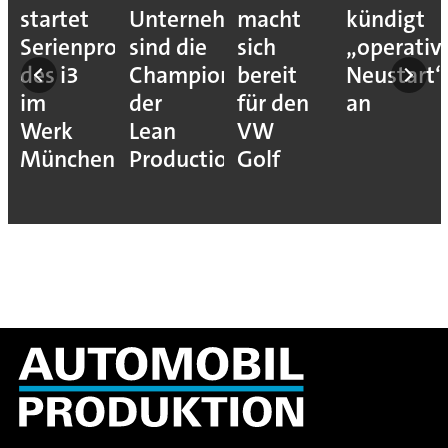
startet
Unternehmen
macht
kündigt
Serienproduktion
sind die
sich
„operativ
des i3
Champions
bereit
Neustart“
im
der
für den
an
Werk
Lean
VW
München
Production
Golf