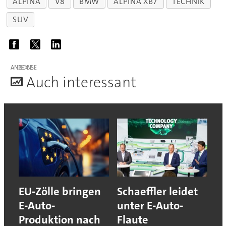
ALPINA
V8
BMW
ALPINA XB7
TECHNIK
SUV
ANZEIGE
A
uch interessant
EU-Zölle bringen
Schaeffler leidet
E-Auto-
unter E-Auto-
Produktion nach
Flaute