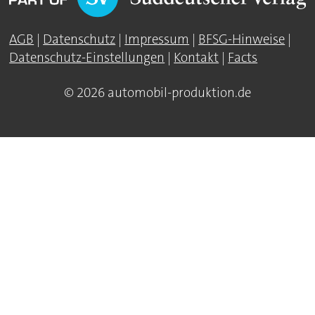
AGB
|
Datenschutz
|
Impressum
|
BFSG-Hinweise
|
Datenschutz-Einstellungen
|
Kontakt
|
Facts
© 2026 automobil-produktion.de