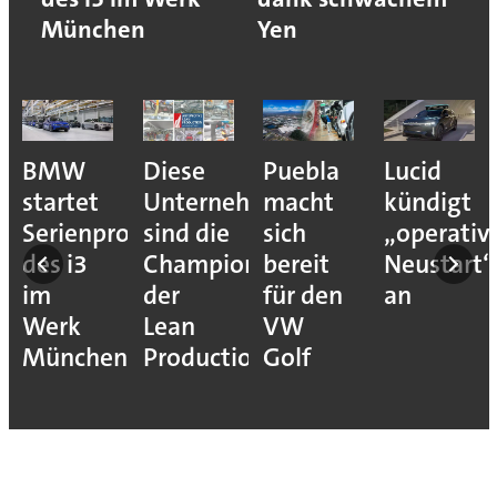
München
Yen
BMW
Diese
Puebla
Lucid
startet
Unternehmen
macht
kündigt
Serienproduktion
sind die
sich
„operativ
des i3
Champions
bereit
Neustart“
im
der
für den
an
Werk
Lean
VW
München
Production
Golf