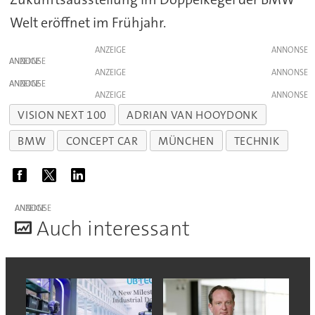
Welt eröffnet im Frühjahr.
ANZEIGE
ANZEIGE
ANZEIGE
ANZEIGE
ANZEIGE
VISION NEXT 100
ADRIAN VAN HOOYDONK
BMW
CONCEPT CAR
MÜNCHEN
TECHNIK
ANZEIGE
A
uch interessant