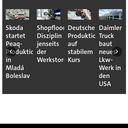
Skoda
Shopfloor-
Deutsche
Daimler
startet
Disziplin
Produktion
Truck
Peaq-
jenseits
auf
baut
Produktion
der
stabilem
neues
in
Werkstore
Kurs
Lkw-
Mladá
Werk in
Boleslav
den
USA