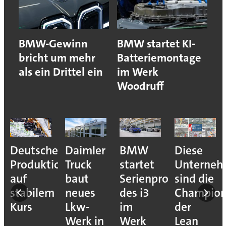
BMW-Gewinn
BMW startet KI-
bricht um mehr
Batteriemontage
als ein Drittel ein
im Werk
Woodruff
Deutsche
Daimler
BMW
Diese
Produktion
Truck
startet
Unterne
auf
baut
Serienproduktion
sind die
stabilem
neues
des i3
Champion
Kurs
Lkw-
im
der
Werk in
Werk
Lean