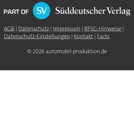
AGB
|
Datenschutz
|
Impressum
|
BFSG-Hinweise
|
Datenschutz-Einstellungen
|
Kontakt
|
Facts
© 2026 automobil-produktion.de