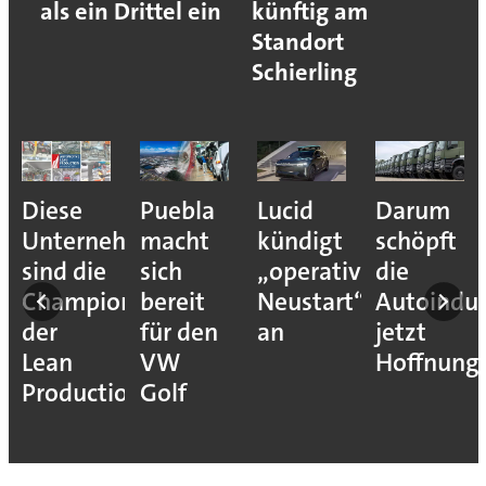
als ein Drittel ein
künftig am
Standort
Schierling
Diese
Puebla
Lucid
Darum
Unternehmen
macht
kündigt
schöpft
sind die
sich
„operativen
die
Champions
bereit
Neustart“
Autoindus
der
für den
an
jetzt
Lean
VW
Hoffnung
Production
Golf