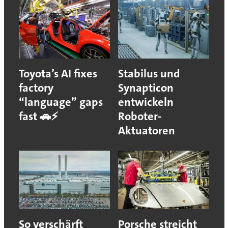
Toyota’s AI fixes
Stabilus und
factory
Synapticon
“language” gaps
entwickeln
fast 🚗⚡
Roboter-
Aktuatoren
So verschärft
Porsche streicht