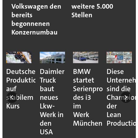
Volkswagen den
weitere 5.000
bereits
Stellen
begonnenen
Konzernumbau
Deutsche
Daimler
BMW
Diese
Produktion
Truck
startet
Unterne
auf
baut
Serienproduktion
sind die
stabilem
neues
des i3
Champion
Kurs
Lkw-
im
der
Werk in
Werk
Lean
den
München
Productio
USA