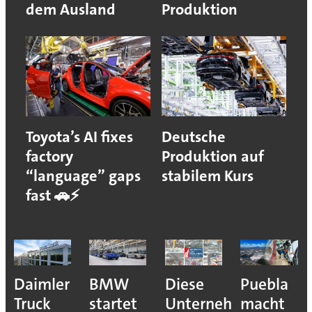
dem Ausland
Produktion
Toyota’s AI fixes
Deutsche
factory
Produktion auf
“language” gaps
stabilem Kurs
fast 🚗⚡
e
Daimler
BMW
Diese
Puebla
ion
Truck
startet
Unternehmen
macht