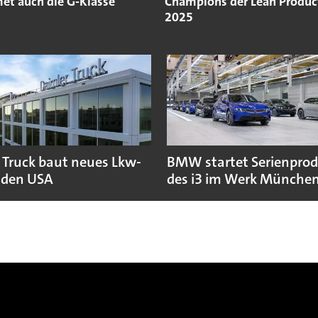
ét auch die G-Klasse
Champions der Lean Produc
2025
 Truck baut neues Lkw-
BMW startet Serienpro
 den USA
des i3 im Werk Münche