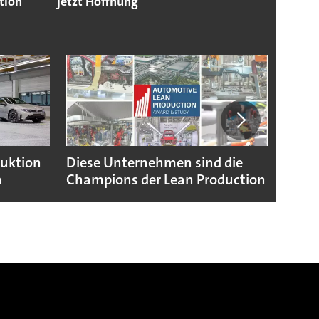
tion
jetzt Hoffnung
duktion
Diese Unternehmen sind die
Puebl
n
Champions der Lean Production
VW G