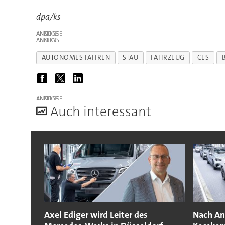
dpa/ks
ANZEIGE
ANZEIGE
AUTONOMES FAHREN
STAU
FAHRZEUG
CES
ANZEIGE
A
uch interessant
Axel Ediger wird Leiter des
Nach Anl