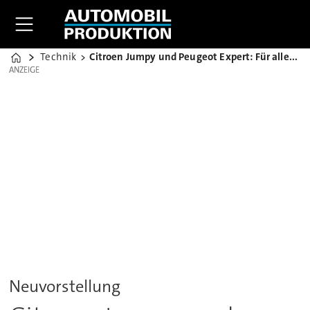
Technik
Citroen Jumpy und Peugeot Expert: Für alles gewappnet?
Home
ANZEIGE
ANZEIGE
Neuvorstellung