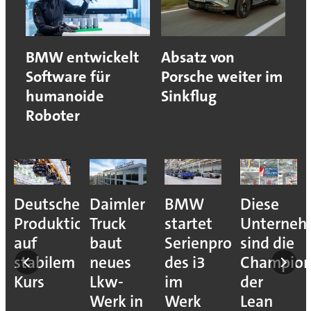
BMW entwickelt
Absatz von
Software für
Porsche weiter im
humanoide
Sinkflug
Roboter
Deutsche
Daimler
BMW
Diese
Produktion
Truck
startet
Unterne
auf
baut
Serienproduktion
sind die
stabilem
neues
des i3
Champion
Kurs
Lkw-
im
der
Werk in
Werk
Lean