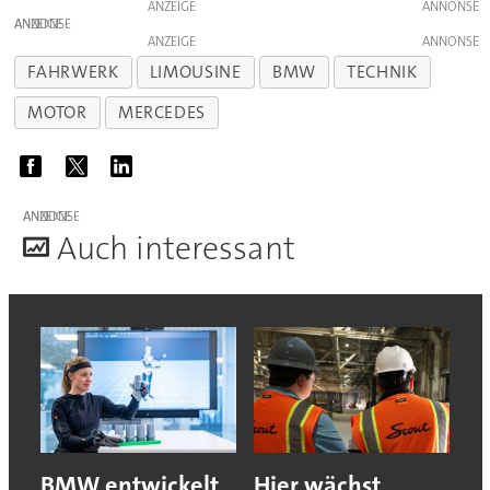
ANZEIGE
ANZEIGE
ANZEIGE
FAHRWERK
LIMOUSINE
BMW
TECHNIK
MOTOR
MERCEDES
ANZEIGE
A
uch interessant
BMW entwickelt
Hier wächst