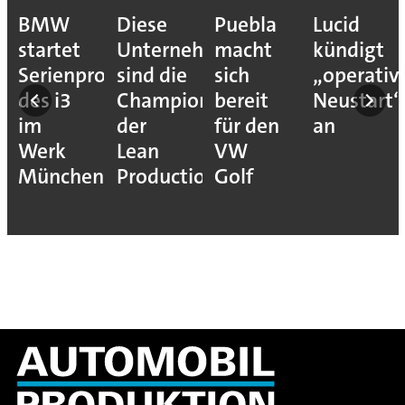
BMW
Diese
Puebla
Lucid
startet
Unternehmen
macht
kündigt
Serienproduktion
sind die
sich
„operativ
des i3
Champions
bereit
Neustart“
im
der
für den
an
Werk
Lean
VW
München
Production
Golf