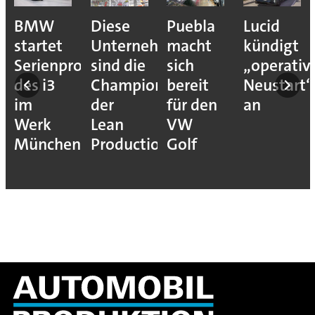
BMW
Diese
Puebla
Lucid
startet
Unternehmen
macht
kündigt
Serienproduktion
sind die
sich
„operativ
des i3
Champions
bereit
Neustart“
im
der
für den
an
Werk
Lean
VW
München
Production
Golf