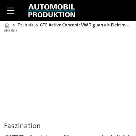
Technik
GTE Active Concept: VW Tiguan als Elektro-Allradler
Home
ANZEIGE
ANZEIGE
Faszination