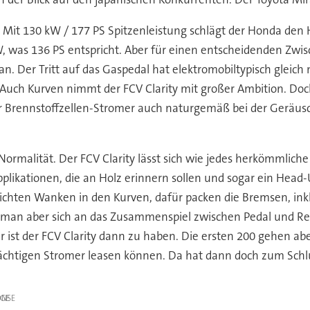
: Mit 130 kW / 177 PS Spitzenleistung schlägt der Honda de
W, was 136 PS entspricht. Aber für einen entscheidenden Zwisch
 Der Tritt auf das Gaspedal hat elektromobiltypisch gleich m
Auch Kurven nimmt der FCV Clarity mit großer Ambition. Do
der Brennstoffzellen-Stromer auch naturgemäß bei der Geräu
Normalität. Der FCV Clarity lässt sich wie jedes herkömmliche
pplikationen, die an Holz erinnern sollen und sogar ein Head-
eichten Wanken in den Kurven, dafür packen die Bremsen, ink
ld man aber sich an das Zusammenspiel zwischen Pedal und Re
ist der FCV Clarity dann zu haben. Die ersten 200 gehen aber
rächtigen Stromer leasen können. Da hat dann doch zum Schlu
IGE