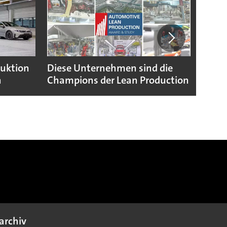
duktion
Diese Unternehmen sind die
Puebl
n
Champions der Lean Production
VW G
archiv