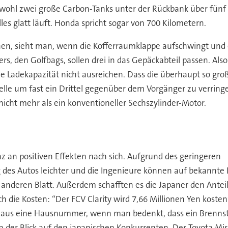
wohl zwei große Carbon-Tanks unter der Rückbank über fünf 
les glatt läuft. Honda spricht sogar von 700 Kilometern.
nen, sieht man, wenn die Kofferraumklappe aufschwingt und 
ers, den Golfbags, sollen drei in das Gepäckabteil passen. A
ie Ladekapazität nicht ausreichen. Dass die überhaupt so groß
elle um fast ein Drittel gegenüber dem Vorgänger zu verrin
icht mehr als ein konventioneller Sechszylinder-Motor.
z an positiven Effekten nach sich. Aufgrund des geringeren
 des Autos leichter und die Ingenieure können auf bekannte 
nderen Blatt. Außerdem schafften es die Japaner den Anteil a
auch die Kosten: “Der FCV Clarity wird 7,66 Millionen Yen kos
chaus eine Hausnummer, wenn man bedenkt, dass ein Brennst
 der Blick auf den japanischen Konkurrenten. Der Toyota Mira