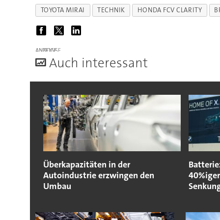
TOYOTA MIRAI
TECHNIK
HONDA FCV CLARITY
B
ANZEIGE
A
uch interessant
Überkapazitäten in der
Batteri
Autoindustrie erzwingen den
40%iger
Umbau
Senkun