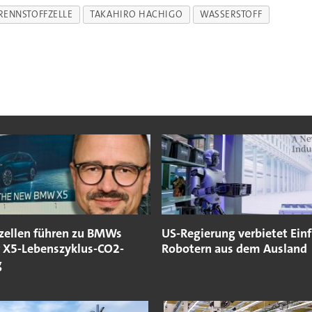
RENNSTOFFZELLE
TAKAHIRO HACHIGO
WASSERSTOFF
ezellen führen zu BMWs
US-Regierung verbietet Ein
 X5-Lebenszyklus-CO2-
Robotern aus dem Ausland
g