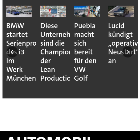
BMW
Diese
Puebla
Lucid
startet
Unternehmen
macht
kündigt
Serienproduktion
sind die
sich
„operativ
des i3
Champions
bereit
Neustart“
im
der
für den
an
Werk
Lean
VW
München
Production
Golf