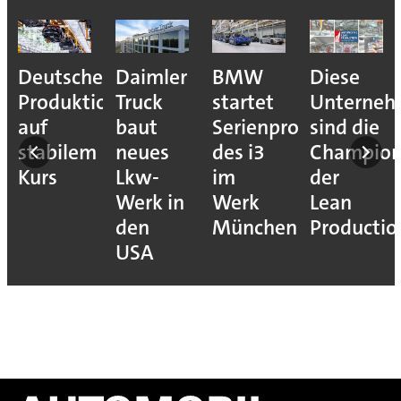
Deutsche
Daimler
BMW
Diese
Produktion
Truck
startet
Unterne
auf
baut
Serienproduktion
sind die
stabilem
neues
des i3
Champion
Kurs
Lkw-
im
der
Werk in
Werk
Lean
den
München
Productio
USA