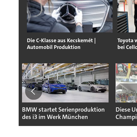
Die C-Klasse aus Kecskemét |
Toyota w
Automobil Produktion
bei Cell
BMW startet Serienproduktion
Diese U
des i3 im Werk München
Champio