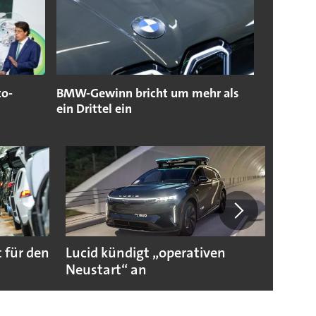
to-
BMW-Gewinn bricht um mehr als
ein Drittel ein
 für den
Lucid kündigt „operativen
Darum
Neustart“ an
Autoi