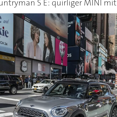
untryman S E: quirliger MINI mi