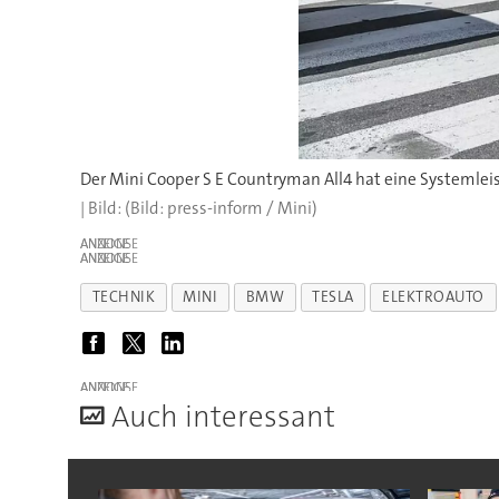
Der Mini Cooper S E Countryman All4 hat eine Systemlei
(Bild: press-inform / Mini)
ANZEIGE
ANZEIGE
TECHNIK
MINI
BMW
TESLA
ELEKTROAUTO
ANZEIGE
A
uch interessant