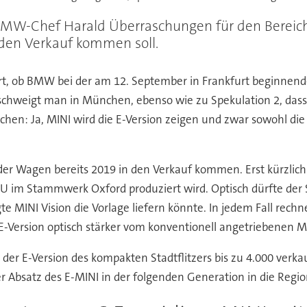
 BMW-Chef Harald Überraschungen für den Bereich
n den Verkauf kommen soll.
iert, ob BMW bei der am 12. September in Frankfurt beginnend
 schweigt man in München, ebenso wie zu Spekulation 2, dass 
hen: Ja, MINI wird die E-Version zeigen und zwar sowohl die
oll der Wagen bereits 2019 in den Verkauf kommen. Erst kürzli
EU im Stammwerk Oxford produziert wird. Optisch dürfte der S
te MINI Vision die Vorlage liefern könnte. In jedem Fall rec
E-Version optisch stärker vom konventionell angetriebenen M
der E-Version des kompakten Stadtflitzers bis zu 4.000 verkau
 Absatz des E-MINI in der folgenden Generation in die Region