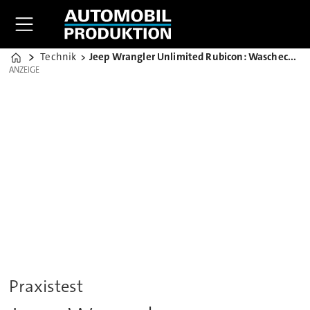
Technik
Jeep Wrangler Unlimited Rubicon: Waschechter Klettermaxe
Home
ANZEIGE
ANZEIGE
Praxistest