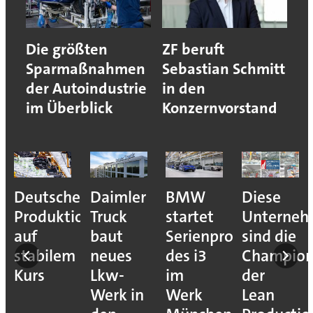
Die größten
ZF beruft
Sparmaßnahmen
Sebastian Schmitt
der Autoindustrie
in den
im Überblick
Konzernvorstand
Deutsche
Daimler
BMW
Diese
Produktion
Truck
startet
Unterne
auf
baut
Serienproduktion
sind die
stabilem
neues
des i3
Champion
Kurs
Lkw-
im
der
Werk in
Werk
Lean