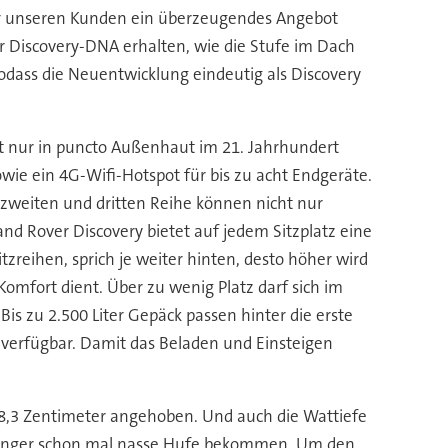
der unseren Kunden ein überzeugendes Angebot
er Discovery-DNA erhalten, wie die Stufe im Dach
sodass die Neuentwicklung eindeutig als Discovery
ht nur in puncto Außenhaut im 21. Jahrhundert
wie ein 4G-Wifi-Hotspot für bis zu acht Endgeräte.
zweiten und dritten Reihe können nicht nur
nd Rover Discovery bietet auf jedem Sitzplatz eine
itzreihen, sprich je weiter hinten, desto höher wird
omfort dient. Über zu wenig Platz darf sich im
s zu 2.500 Liter Gepäck passen hinter die erste
n verfügbar. Damit das Beladen und Einsteigen
28,3 Zentimeter angehoben. Und auch die Wattiefe
Anhänger schon mal nasse Hufe bekommen. Um den