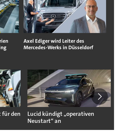
rien
Axel Ediger wird Leiter des
ing
Mercedes-Werks in Düsseldorf
 für den
Lucid kündigt „operativen
Darum
Neustart“ an
Autoi