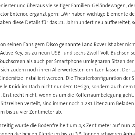
tionierter und überaus vielseitiger Familien-Geländewagen, 
ector Exterior, ergänzt gern: „Wir haben wichtige Elemente d
haben diese Details für das 21. Jahrhundert neu aufbereitet, 
von seinen Fans gern Disco genannte Land Rover ist aber nic
Active Key, bis zu neun USB- und sechs Zwölf-Volt-Buchsen so
 Touchscreen als auch per Smartphone umlegbaren Sitzen der 
ich zudem noch ihren Allerwertesten erhitzen lassen. Der La
Kindersitze installiert werden. Die Theaterkonfiguration der S
nelle Knick im Dach nicht nur dem Design, sondern auch dem K
rst recht nicht, wenn es um die Kofferraumbelegung geht. Bi
n Sitzreihen verteilt, sind immer noch 1.231 Liter zum Belade
um bis zu vier Zentimeter ab.
hzeitig wurde die Bodenfreiheit um 4,3 Zentimeter auf nun 
a können die beiden Pferde im bis zu 3,5 Tonnen schweren 