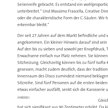
Serienreife gebracht. Es entstand ein wohlpropor
unterbreitet.“ Und Massimo Frascella, Creative Dir
oder die charakteristische Form der C-Säulen. Wir 
erkennbar bleibt.“
Der seit 27 Jahren auf dem Markt befindliche und 
angekommen. Ein kleiner Hinweis darauf sind sein 
Auf den bis zu sieben und sowohl per Knopfdruck,
Erwachsene einfach nur Platz nehmen. Sie können s
Sitzheizung. Gleichzeitig können bis zu fünf Isofix-
gesessen, macht zudem deutlich, dass der traditio
Innenraum des Disco zumindest niemand beklagen. E
Sitzreihe. Sind fünf Personen auf die ersten beide
etwas einfacher ausfällt, senkt sich die Karosserie 
ANZEIGE
Gleic
hat sich signifikant aus 90 Zentimeter erhöht. D