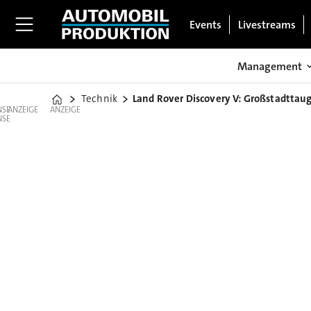
Events
Livestreams
Management
Technik
Land Rover Discovery V: Großstadttau
Home
ANZEIGE
ANZEIGE