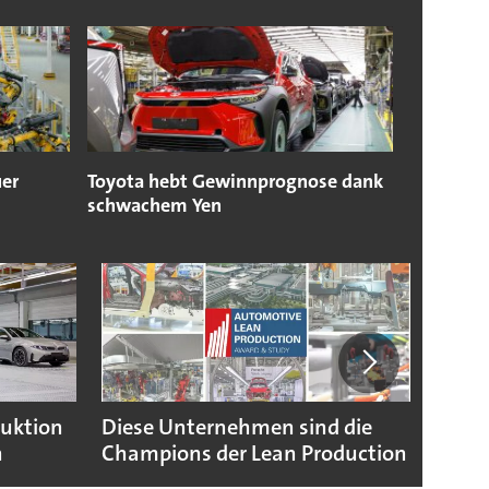
uer
Toyota hebt Gewinnprognose dank
schwachem Yen
duktion
Diese Unternehmen sind die
Puebl
n
Champions der Lean Production
VW G