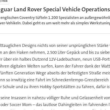
CHNIK
aguar Land Rover Special Vehicle Operations
 englischen Coventry tüfteln 1.200 Spezialisten an außergewöhnl
ver-Vehikeln. Dabei geht es um weit mehr als simples Werkstunin
ttauglichen Designs nichts von seiner ursprünglichen Stärke v
 an den Haken nehmen, 2.500 Liter Gepäck und bis zu sieben
 er über ein halbes Dutzend 12V-Ladebuchsen, neun USB-Por
ihren digitalen Welten surfen, kann der Fahrer dank der Watt
 fünften Generation Wege abseits der befestigten Straße mei
enn so irrwitzig eine Fahrt im Schneckentempo-Grenzbereich 
 Schule und zu ihren Hobby-Sportstätten zu fahren, dafür ist
r seine Insassen in nahezu völliger Ruhe und Gelassenheit vo
 oder Soccer Mom – das lautlose Dahingleiten im fahrenden 