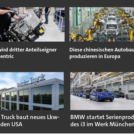
ird dritter Anteilseigner
Diese chinesischen Autoba
centric
produzieren in Europa
 Truck baut neues Lkw-
BMW startet Serienpro
 den USA
des i3 im Werk Münche