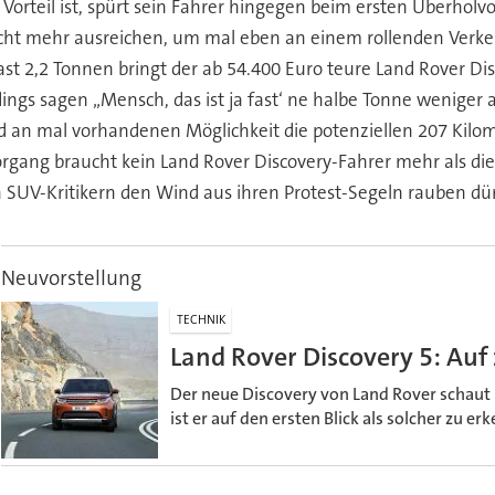
n Vorteil ist, spürt sein Fahrer hingegen beim ersten Überho
icht mehr ausreichen, um mal eben an einem rollenden Verkeh
ast 2,2 Tonnen bringt der ab 54.400 Euro teure Land Rover D
ngs sagen „Mensch, das ist ja fast‘ ne halbe Tonne weniger a
an mal vorhandenen Möglichkeit die potenziellen 207 Kilom
gang braucht kein Land Rover Discovery-Fahrer mehr als di
n SUV-Kritikern den Wind aus ihren Protest-Segeln rauben dür
Neuvorstellung
TECHNIK
Land Rover Discovery 5: Auf
Der neue Discovery von Land Rover schaut 
ist er auf den ersten Blick als solcher zu er